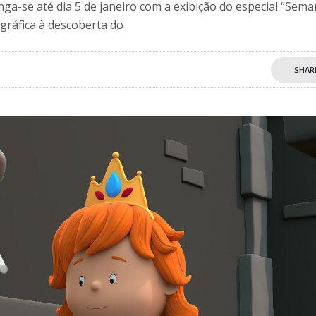
a-se até dia 5 de janeiro com a exibição do especial “Sem
ráfica à descoberta do
SHAR