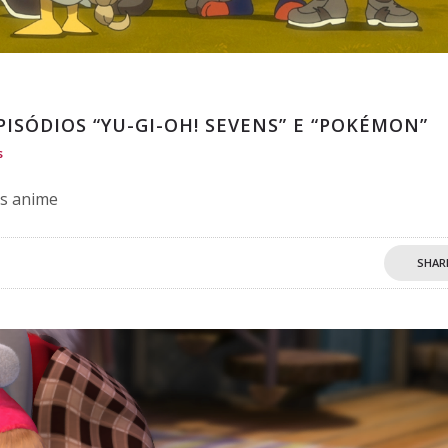
ISÓDIOS “YU-GI-OH! SEVENS” E “POKÉMON”
s
os anime
SHAR