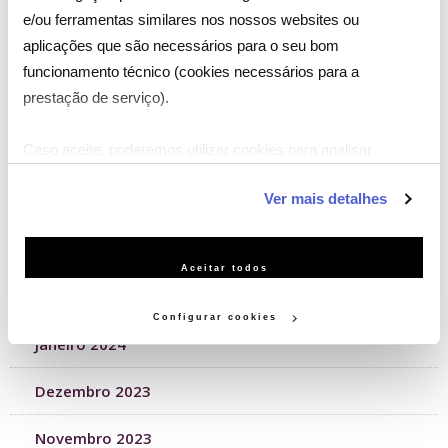
Agosto 2024
e/ou ferramentas similares nos nossos websites ou
aplicações que são necessários para o seu bom
Julho 2024
funcionamento técnico (cookies necessários para a
prestação de serviço).
Junho 2024
Caso aceite, poderemos utilizar cookies para analisar
Maio 2024
informação estatística (cookies de analítica), adaptar este
Ver mais detalhes
Abril 2024
serviço às suas preferências e apresentar-lhe
funcionalidades (cookies de personalização e funcionalidade)
Março 2024
e adaptar anúncios aos seus interesses (cookies de
Aceitar todos
publicidade personalizada). Pode gerir a utilização dos
Fevereiro 2024
cookies clicando em "Configurar Cookies".
Configurar cookies
Janeiro 2024
Dezembro 2023
Novembro 2023