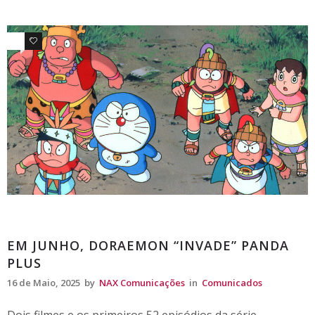
0
0
Comunicados
EM JUNHO, DORAEMON “INVADE” PANDA
PLUS
16 de Maio, 2025
by
NAX Comunicações
in
Comunicados
Dois filmes e os primeiros 52 episódios da série