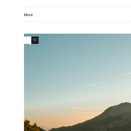
More
0
0