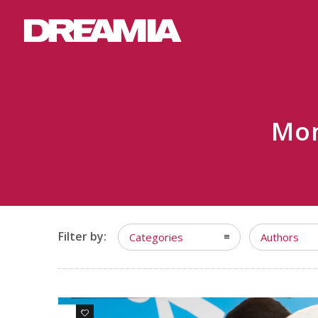
Mon
Filter by:
Categories
Authors
0
0