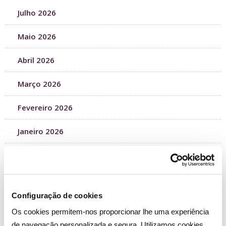
Julho 2026
Maio 2026
Abril 2026
Março 2026
Fevereiro 2026
Janeiro 2026
Setembro 2025
Agosto 2025
Configuração de cookies
Julho 2025
Os cookies permitem-nos proporcionar lhe uma experiência
de navegação personalizada e segura. Utilizamos cookies
Junho 2025