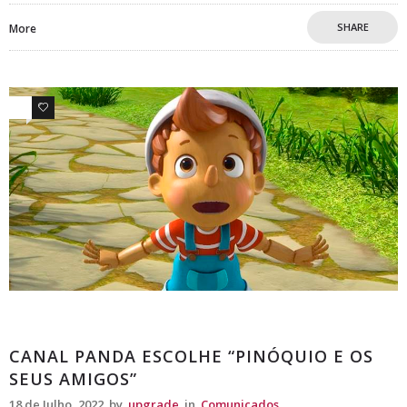
SHARE
More
0
0
Comunicados
CANAL PANDA ESCOLHE “PINÓQUIO E OS
SEUS AMIGOS”
18 de Julho, 2022
by
upgrade
in
Comunicados