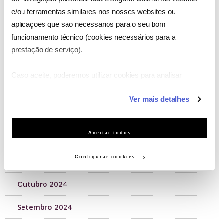
e/ou ferramentas similares nos nossos websites ou
Maio 2025
aplicações que são necessários para o seu bom
funcionamento técnico (cookies necessários para a
Abril 2025
prestação de serviço).
Março 2025
Caso aceite, poderemos utilizar cookies para analisar
informação estatística (cookies de analítica), adaptar este
Fevereiro 2025
Ver mais detalhes
serviço às suas preferências e apresentar-lhe
funcionalidades (cookies de personalização e funcionalidade)
Janeiro 2025
e adaptar anúncios aos seus interesses (cookies de
Aceitar todos
Dezembro 2024
publicidade personalizada). Pode gerir a utilização dos
cookies clicando em "Configurar Cookies".
Configurar cookies
Novembro 2024
Outubro 2024
Setembro 2024