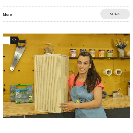
SHARE
More
0
0
Comunicados