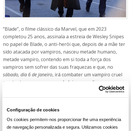
“Blade”, o filme clássico da Marvel, que em 2023
completou 25 anos, assinala a estreia de Wesley Snipes
no papel de Blade, o anti-herói que, depois de a mãe ter
sido atacada por vampiros, nasceu metade humano,
metade vampiro, contendo em si toda a força dos
vampiros sem sofrer das suas fraquezas e que, no
sábado, dia 6 de janeiro
, irá combater um vampiro cruel
que tenta provocar um verdadeiro apocalipse.
O sucesso do primeiro filme foi tão grande que o
aclamado realizador Guillermo del Toro assumiu a
Configuração de cookies
realização da sequela, “Blade II”, que estreia no Canal
Hollywood
sábado dia 13 de janeiro
, na qual o herói vai
Os cookies permitem-nos proporcionar lhe uma experiência
aliar-se aos seus anteriores inimigos vampiros,
de navegação personalizada e segura. Utilizamos cookies