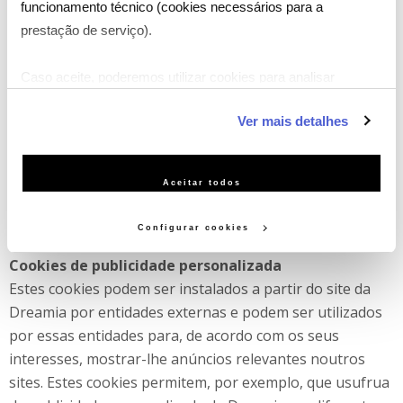
que não seja necessário voltar a configurar o site cada
funcionamento técnico (cookies necessários para a
vez que o visita (por exemplo, lembrar o idioma que
prestação de serviço).
prefere).
Caso aceite, poderemos utilizar cookies para analisar
Cookies de análise estatística de serviço
informação estatística (cookies de analítica), adaptar este
Estes cookies são utilizados para analisar informação
Ver mais detalhes
serviço às suas preferências e apresentar-lhe
estatística acerca da sua utilização do site da Dreamia,
funcionalidades (cookies de personalização e funcionalidade)
por forma a melhorar o seu funcionamento (por
e adaptar anúncios aos seus interesses (cookies de
exemplo, saber as páginas que visitou e os links a que
Aceitar todos
publicidade personalizada). Pode gerir a utilização dos
acedeu no site). Estes cookies são recolhidos de uma
cookies clicando em "Configurar Cookies".
forma que não o identifica diretamente.
Configurar cookies
Cookies de publicidade personalizada
Estes cookies podem ser instalados a partir do site da
Dreamia por entidades externas e podem ser utilizados
por essas entidades para, de acordo com os seus
interesses, mostrar-lhe anúncios relevantes noutros
sites. Estes cookies permitem, por exemplo, que usufrua