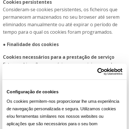
Cookies persistentes
Consideram-se cookies persistentes, os ficheiros que
permanecem armazenados no seu browser até serem
eliminados manualmente ou até expirar o período de
tempo para o qual os cookies foram programados.
●
Finalidade dos cookies
Cookies necessários para a prestação de serviço
Estes cookies são necessários e essenciais para o bom
funcionamento técnico do site e das suas
funcionalidades. Considerando esta finalidade, a recolha
destes cookies não pode ser desativada nos sistemas da
Configuração de cookies
Dreamia.
Os cookies permitem-nos proporcionar lhe uma experiência
Cookies de preferências
de navegação personalizada e segura. Utilizamos cookies
Estes cookies permitem que o site se lembre das suas
e/ou ferramentas similares nos nossos websites ou
preferências e personalização de funcionalidades para
aplicações que são necessários para o seu bom