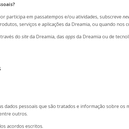
s pessoais?
or participa em passatempos e/ou atividades, subscreve
new
rodutos, serviços e aplicações da Dreamia, ou quando nos c
 através do
site
da Dreamia, das
apps
da Dreamia ou de tecno
S
eus dados pessoais que são tratados e informação sobre os 
entre outros.
dos acordos escritos.