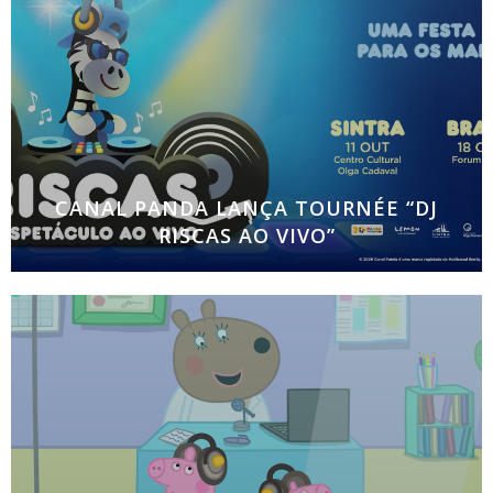
que vai celebrar o
CANAL PANDA LANÇA TOURNÉE “DJ
RISCAS AO VIVO”
Espetáculo arranca em Sintra a 11 de outubro e
percorre várias salas de norte a sul do país O
Centro Cultural Olga Cadaval, em Sintra, foi o local
eleito pelo