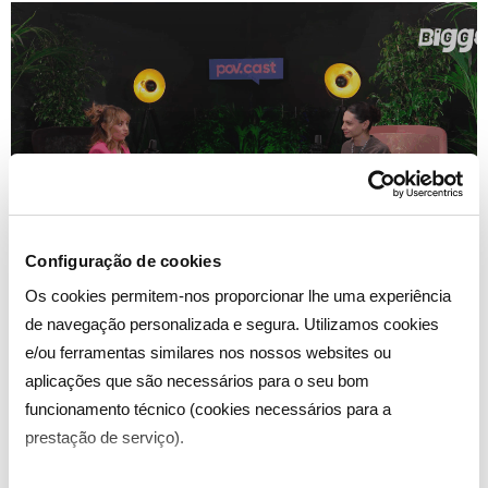
que vais lá” é o mote da campanha que assinala a
“POV.CAST” BIGGS DÁ VOZ AOS JOVENS
Configuração de cookies
DA GERAÇÃO Z
Os cookies permitem-nos proporcionar lhe uma experiência
Biatrix Lourix conduz conversas francas sobre
de navegação personalizada e segura. Utilizamos cookies
identidade, inclusão, bullying, saúde mental e
e/ou ferramentas similares nos nossos websites ou
alterações climáticas. “POV.CAST”, o primeiro
aplicações que são necessários para o seu bom
podcast BIGGS, é um espaço de partilha de
funcionamento técnico (cookies necessários para a
histórias e experiências que estreia
prestação de serviço).