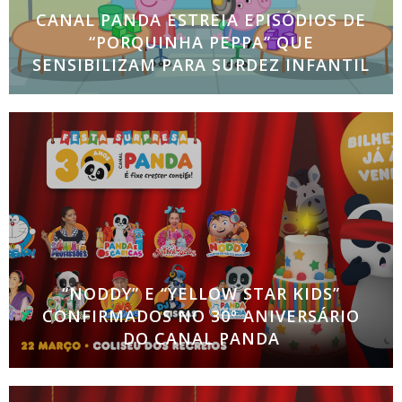
CANAL PANDA ESTREIA EPISÓDIOS DE
“PORQUINHA PEPPA” QUE
SENSIBILIZAM PARA SURDEZ INFANTIL
Desenvolvidos em parceria com a National Deaf
Children’s Society O Canal Panda associa-se à
sensibilização para a temática da surdez com a
exibição de novos episódios de “Porquinha Peppa”,
nos
“NODDY” E “YELLOW STAR KIDS”
CONFIRMADOS NO 30º ANIVERSÁRIO
DO CANAL PANDA
Espetáculo reúne estrelas do canal para celebrar
três décadas de sucesso a 22 de março, no Coliseu