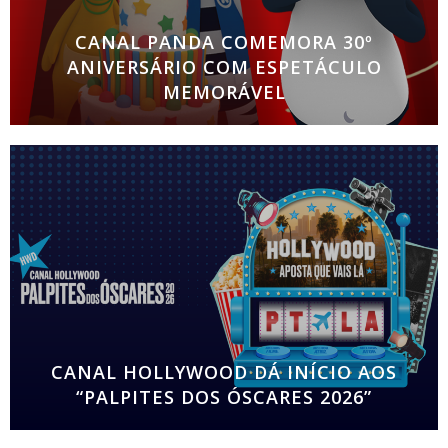
CANAL PANDA COMEMORA 30º
ANIVERSÁRIO COM ESPETÁCULO
MEMORÁVEL
Evento promete reunir estrelas do canal e centenas
de famílias no Coliseu dos Recreios a 22 de março
Para assinalar o 30º aniversário de emissões em
Portugal, o Canal
CANAL HOLLYWOOD DÁ INÍCIO AOS
“PALPITES DOS ÓSCARES 2026”
“Aposta que vais lá” é o mote da maior sondagem
de opinião sobre os Óscares em Portugal. “Aposta