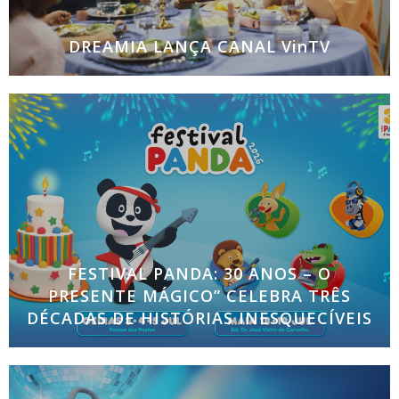
DREAMIA LANÇA CANAL VinTV
Novo canal dirigido a um público nostálgico
recorda séries icónicas e êxitos “vintage” como “Alf”
ou “O Justiceiro” A Dreamia, produtora portuguesa
responsável pelos canais Hollywood, Panda, Panda
Kids, Casa
FESTIVAL PANDA: 30 ANOS – O
PRESENTE MÁGICO” CELEBRA TRÊS
DÉCADAS DE HISTÓRIAS INESQUECÍVEIS
Bilheteiras do Festival Panda 2026 já estão abertas
Já está aberta a bilheteira para o “Festival Panda: 30
Anos – O Presente Mágico”, o evento inesquecível