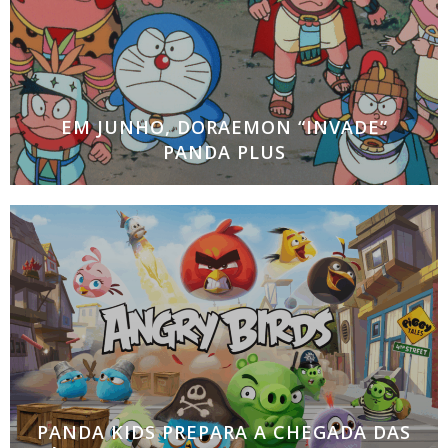
EM JUNHO, DORAEMON “INVADE”
PANDA PLUS
Dois filmes e os primeiros 52 episódios da série
protagonizada pelo famoso gato cósmico que
conquistou milhares de fãs em todo o mundo A
partir de 1 de junho,
PANDA KIDS PREPARA A CHEGADA DAS