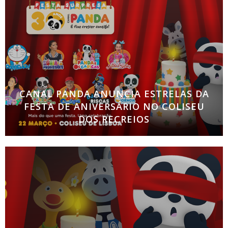
dos Recreios Noddy, a icónica personagem do canal
que conquistou milhões de fãs
CANAL PANDA ANUNCIA ESTRELAS DA
FESTA DE ANIVERSÁRIO NO COLISEU
DOS RECREIOS
Espetáculo celebra três décadas de sucesso do
canal infantil líder de audiências e promete reunir
milhares de fãs a 22 de março. Os famosos Panda
e os Caricas, Doraemon,