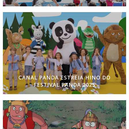
Entre muitas novidades, o maior evento infantil em
Portugal vai contar com práticas amigas do
ambiente e um desconto especial para clientes
Panda Plus É já no próximo sábado, 14
CANAL PANDA ESTREIA HINO DO
FESTIVAL PANDA 2025
Antestreia exclusiva de “Um herói não tem que
voar” no serviço de streaming PANDA PLUS O
serviço de streaming Panda PLUS dá a conhecer em
antestreia exclusiva, no dia 23