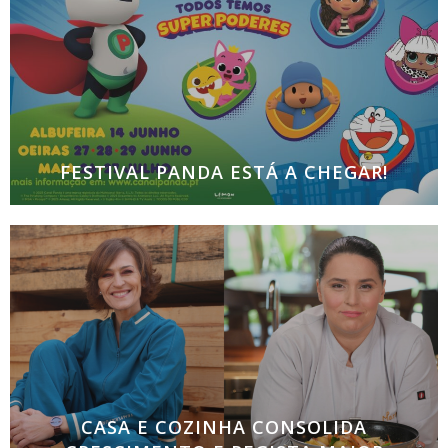
FESTIVAL PANDA ESTÁ A CHEGAR!
A partir de hoje, 3 de abril, estão abertas as
bilheteiras do maior evento infantil em Portugal A
14 de junho, a Marina de Albufeira será o primeiro
recinto a
CASA E COZINHA CONSOLIDA