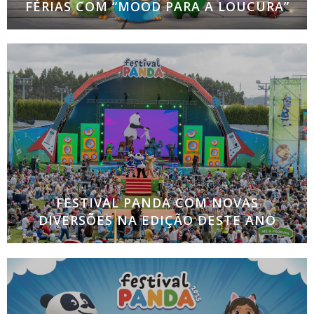
FÉRIAS COM “MOOD PARA A LOUCURA”
Episódios especiais das séries mais divertidas de
sempre e uma nova estreia cheia de humor e boa
disposição Com o fim do ano letivo a chegar, altura
em que todos
FESTIVAL PANDA COM NOVAS
DIVERSÕES NA EDIÇÃO DESTE ANO
O maior evento infantil em Portugal vai contar com
a “Masha e o Urso Experience”, a estreia de
Cocomelon na Tenda DJ, o regresso da Patrulha
Pata para animar o