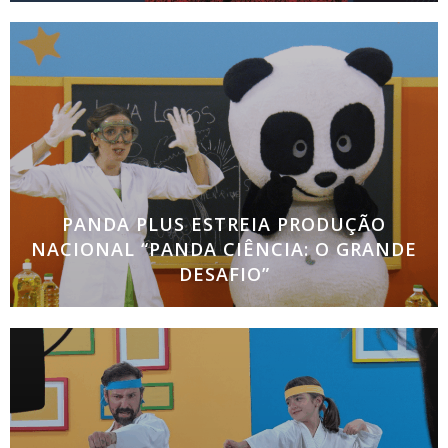
PANDA PLUS ESTREIA PRODUÇÃO
NACIONAL “PANDA CIÊNCIA: O GRANDE
DESAFIO”
Novo programa prático e lúdico pretende
despertar o interesse científico nas crianças O
PANDA PLUS, serviço de streaming de vídeo
pensado para famílias e crianças, estreia em
exclusivo a produção