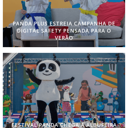
PANDA PLUS ESTREIA CAMPANHA DE
DIGITAL SAFETY PENSADA PARA O
VERÃO
Serviço de streaming convida pais a experimentar
sem custos O Panda PLUS, serviço de
streaming de vídeo pensado para famílias
FESTIVAL PANDA CHEGA A ALBUFEIRA