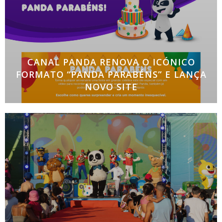
CANAL PANDA RENOVA O ICÓNICO
FORMATO “PANDA PARABÉNS” E LANÇA
NOVO SITE
Canal Panda assinala 30º aniversário com nova
aposta digital O Canal Panda renovou o “Panda
Parabéns”, um dos formatos mais emblemáticos e
acarinhados da marca, que passa agora a permitir,