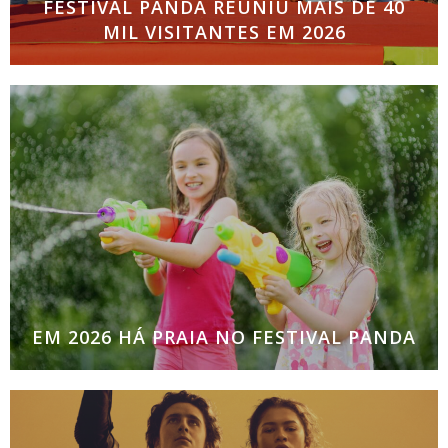
FESTIVAL PANDA REUNIU MAIS DE 40
MIL VISITANTES EM 2026
19ª edição do maior evento infantil do país contou
com nove sessões durante cinco dias de festa em
Oeiras e na Maia Foram mais de 40 mil visitantes
que este
EM 2026 HÁ PRAIA NO FESTIVAL PANDA
Maior evento infantil do país contempla ativações
aquáticas para refrescar participantes e novos
horários para evitar picos de calor Para combater o
calor desta época e aumentar o conforto dos