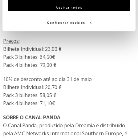
e adaptar anúncios aos seus interesses (cookies de
Aceitar todos
Datas e locais
:
publicidade personalizada). Pode gerir a utilização dos
Oeiras – 3, 4 e 5 de Julho – Parque dos Poetas
cookies clicando em "Configurar Cookies".
Configurar cookies
Maia – 18 e 19 de Julho – Est. Dr. José Vieira de Carvalho
Preços
:
Bilhete Individual: 23,00 €
Pack 3 bilhetes: 64,50€
Pack 4 bilhetes: 79,00 €
10% de desconto até ao dia 31 de maio
Bilhete Individual: 20,70 €
Pack 3 bilhetes: 58,05 €
Pack 4 bilhetes: 71,10€
SOBRE O CANAL PANDA
O Canal Panda, produzido pela Dreamia e distribuído
pela AMC Networks International Southern Europe, é