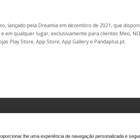
o, lançado pela Dreamia em dezembro de 2021, que disponib
a e em qualquer lugar, exclusivamente para clientes Meo, N
ojas Play Store, App Store, App Gallery e Pandaplus.pt.
Morada:
Rua Ator António Silva, 9 – 2ºpiso
1600-404 Lisboa
oporcionar lhe uma experiência de navegação personalizada e segur