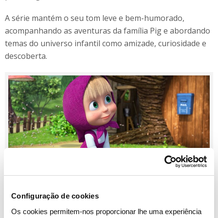
A série mantém o seu tom leve e bem-humorado,
acompanhando as aventuras da família Pig e abordando
temas do universo infantil como amizade, curiosidade e
descoberta.
Configuração de cookies
Também a
7 de março, às 11h30, estreia a 8.ª
Os cookies permitem-nos proporcionar lhe uma experiência