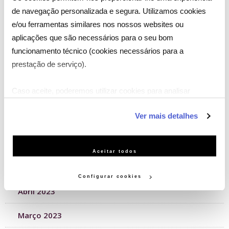
de navegação personalizada e segura. Utilizamos cookies
Novembro 2023
e/ou ferramentas similares nos nossos websites ou
aplicações que são necessários para o seu bom
Outubro 2023
funcionamento técnico (cookies necessários para a
prestação de serviço).
Setembro 2023
Caso aceite, poderemos utilizar cookies para analisar
Agosto 2023
informação estatística (cookies de analítica), adaptar este
Ver mais detalhes
serviço às suas preferências e apresentar-lhe
Julho 2023
funcionalidades (cookies de personalização e funcionalidade)
Junho 2023
e adaptar anúncios aos seus interesses (cookies de
Aceitar todos
publicidade personalizada). Pode gerir a utilização dos
Maio 2023
cookies clicando em "Configurar Cookies".
Configurar cookies
Abril 2023
Março 2023