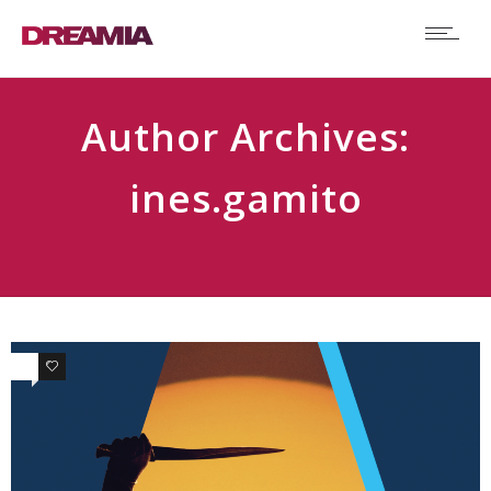
Author Archives:
ines.gamito
0
0