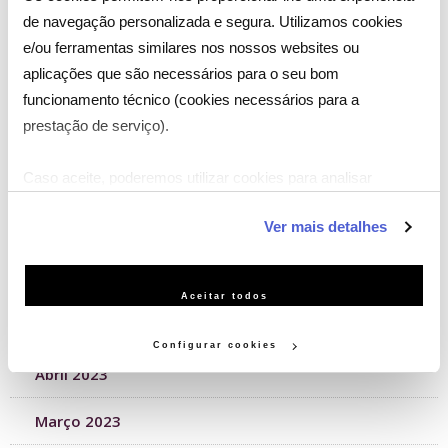
de navegação personalizada e segura. Utilizamos cookies
Novembro 2023
e/ou ferramentas similares nos nossos websites ou
aplicações que são necessários para o seu bom
Outubro 2023
funcionamento técnico (cookies necessários para a
prestação de serviço).
Setembro 2023
Caso aceite, poderemos utilizar cookies para analisar
Agosto 2023
informação estatística (cookies de analítica), adaptar este
Ver mais detalhes
serviço às suas preferências e apresentar-lhe
Julho 2023
funcionalidades (cookies de personalização e funcionalidade)
Junho 2023
e adaptar anúncios aos seus interesses (cookies de
Aceitar todos
publicidade personalizada). Pode gerir a utilização dos
Maio 2023
cookies clicando em "Configurar Cookies".
Configurar cookies
Abril 2023
Março 2023