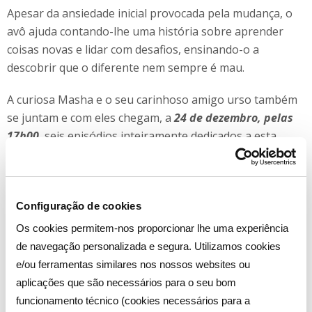
Apesar da ansiedade inicial provocada pela mudança, o
avô ajuda contando-lhe uma história sobre aprender
coisas novas e lidar com desafios, ensinando-o a
descobrir que o diferente nem sempre é mau.
A curiosa Masha e o seu carinhoso amigo urso também
se juntam e com eles chegam, a
24 de dezembro, pelas
17h00
, seis episódios inteiramente dedicados a esta
época festiva, com truques de magia, contos de Natal e
muitas estrelinhas a brilhar.
No mesmo dia,
pelas 18h30
, os
“Super Wings”,
os aviões
Configuração de cookies
mais simpáticos de sempre, aterram no canal com quatro
Os cookies permitem-nos proporcionar lhe uma experiência
episódios natalícios onde os mais pequenos vão ficar a
de navegação personalizada e segura. Utilizamos cookies
saber como é o Natal do outro lado do mundo, conhecer
e/ou ferramentas similares nos nossos websites ou
o grande trenó do mamute ou como é a neve no deserto.
aplicações que são necessários para o seu bom
funcionamento técnico (cookies necessários para a
Para este especial ficar perfeito, a
25 de dezembro, pelas