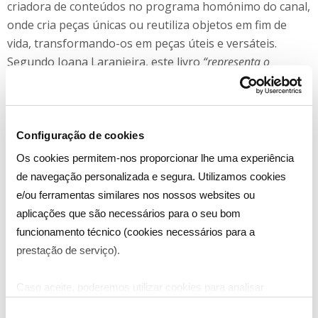
criadora de conteúdos no programa homónimo do canal,
onde cria peças únicas ou reutiliza objetos em fim de
vida, transformando-os em peças úteis e versáteis.
Segundo Joana Laranjeira, este livro
“representa o
resultado do nosso trabalho em querer ensinar e dar
ferramentas a todos para conseguirem viver melhor a sua
casa”.
Configuração de cookies
Os cookies permitem-nos proporcionar lhe uma experiência
de navegação personalizada e segura. Utilizamos cookies
e/ou ferramentas similares nos nossos websites ou
aplicações que são necessários para o seu bom
funcionamento técnico (cookies necessários para a
prestação de serviço).
Caso aceite, poderemos utilizar cookies para analisar
informação estatística (cookies de analítica), adaptar este