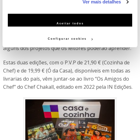
Ver mais detalhes
serviço às suas preferências e apresentar-lhe
funcionalidades (cookies de personalização e funcionalidade)
e adaptar anúncios aos seus interesses (cookies de
Criar um prático bengaleiro, um banco com sapateira,
Aceitar todos
publicidade personalizada). Pode gerir a utilização dos
um original porta-vasos, um criativo candeeiro de teto,
cookies clicando em "Configurar Cookies".
uma mesa de exterior ou uma parede de azulejos, são
Configurar cookies
alguns dos projetos que os leitores poderão aprender.
Estas duas edições, com o P.V.P de 21,90 € (Cozinha de
Chef) e de 19,99 € (Ó da Casa), disponíveis em todas as
livrarias do país, vêm juntar-se ao livro “Os Amigos do
Chef” do Chef Chakall, editado em 2022 pela IN Edições.