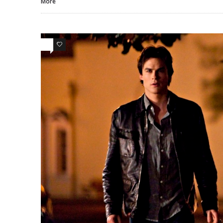
More
0
0