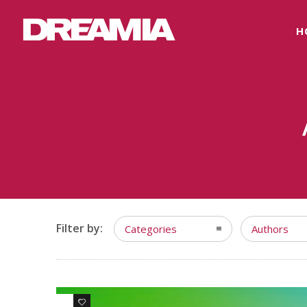
H
Filter by:
Categories
Authors
0
0