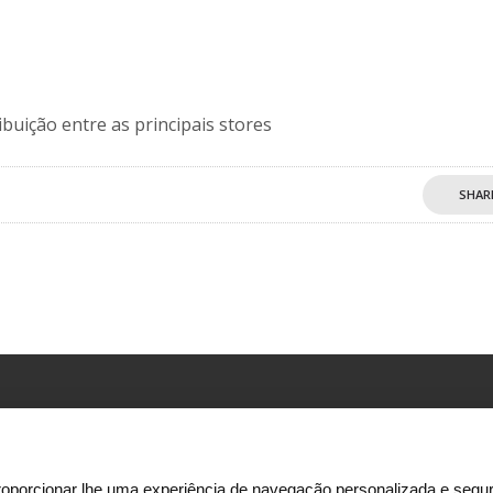
ibuição entre as principais stores
SHAR
Adress:
Rua Ator António Silva, 9 – 2ºpiso
1600-404 Lisboa
oporcionar lhe uma experiência de navegação personalizada e segur