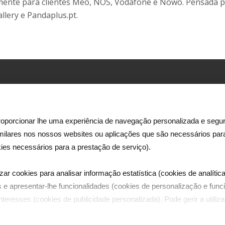
mente para clientes Meo, NOS, Vodafone e Nowo. Pensada par
allery e Pandaplus.pt.
Morada:
Rua Ator António Silva, 9 – 2ºpiso
1600-404 Lisboa
oporcionar lhe uma experiência de navegação personalizada e segur
imilares nos nossos websites ou aplicações que são necessários pa
e
Email:
ies necessários para a prestação de serviço).
ês
dreamia@dreamia.pt
.
zar cookies para analisar informação estatística (cookies de analítica
Telefones:
 e apresentar-lhe funcionalidades (cookies de personalização e funci
tel | +351 21 782 44 00
teresses (cookies de publicidade personalizada). Pode gerir a utili
fax | +351 21 782 44 87
kies".