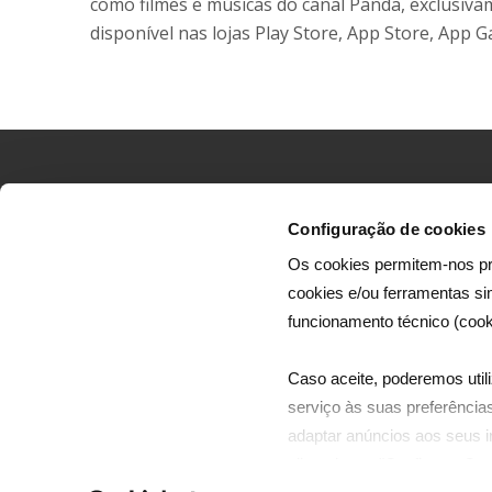
como filmes e músicas do canal Panda, exclusiva
disponível nas lojas Play Store, App Store, App G
Configuração de cookies
Os cookies permitem-nos pr
cookies e/ou ferramentas s
A Dreamia efetua a produção de canais infantis 
funcionamento técnico (cook
de séries e filmes, dirigidos ao mercado portugu
e mercados africanos de expressão portuguesa
Caso aceite, poderemos utili
serviço às suas preferências
adaptar anúncios aos seus in
clicando em "Configurar Coo