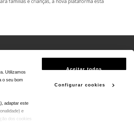
a famílias e crianças, a nova plataforma está
Termos e Condições
Aceitar todos
Política de Privacidade
a. Utilizamos
ra o seu bom
Política de Cookies
Configurar cookies
Termos e Condições do Serviço Panda +
), adaptar este
onalidade) e
zação dos cookies