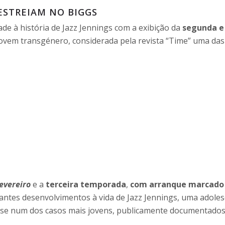
ESTREIAM NO BIGGS
de à história de Jazz Jennings com a exibição da
segunda e 
vem transgénero, considerada pela revista “Time” uma das
fevereiro
e a
terceira temporada
,
com arranque marcad
ntes desenvolvimentos à vida de Jazz Jennings, uma adolesc
-se num dos casos mais jovens, publicamente documentados,