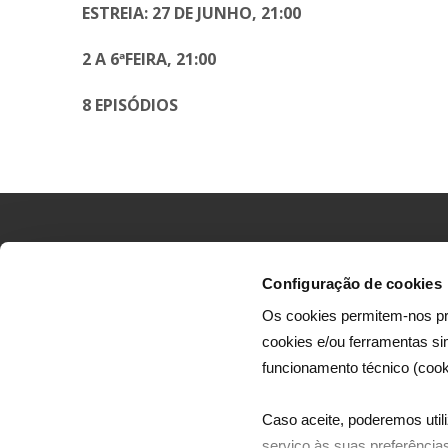
ESTREIA
:
27 DE JUNHO, 21:00
2 A 6ªFEIRA,
21:00
8 EPISÓDIOS
Configuração de cookies
Os cookies permitem-nos pr
cookies e/ou ferramentas s
A Dreamia efetua a produção de canais infantis 
funcionamento técnico (cook
de séries e filmes, dirigidos ao mercado portugu
e mercados africanos de expressão portuguesa
Caso aceite, poderemos utili
serviço às suas preferências