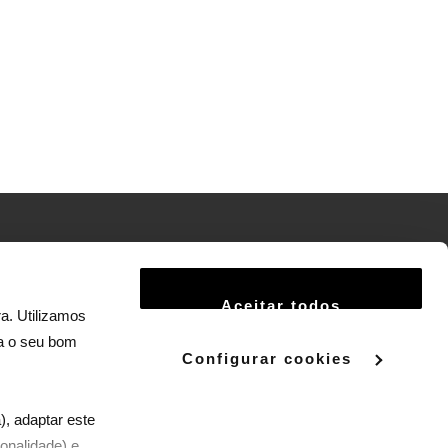
Termos e Condições
Aceitar todos
Política de Privacidade
a. Utilizamos
ra o seu bom
Política de Cookies
Configurar cookies
Termos e Condições do Serviço Panda +
), adaptar este
onalidade) e