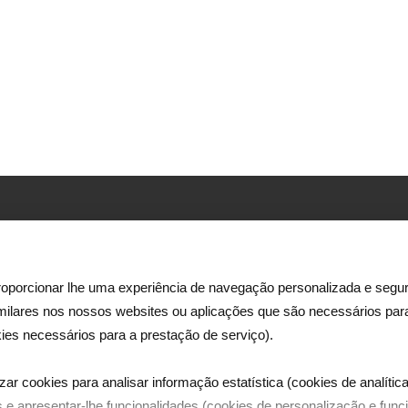
Morada:
Rua Ator António Silva, 9 – 2ºpiso
1600-404 Lisboa
oporcionar lhe uma experiência de navegação personalizada e segur
imilares nos nossos websites ou aplicações que são necessários pa
e
Email:
ies necessários para a prestação de serviço).
ês
dreamia@dreamia.pt
.
zar cookies para analisar informação estatística (cookies de analítica
Telefones:
 e apresentar-lhe funcionalidades (cookies de personalização e funci