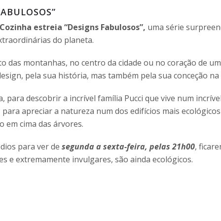
FABULOSOS”
 Cozinha estreia “Designs Fabulosos”,
uma série surpree
traordinárias do planeta.
lto das montanhas, no centro da cidade ou no coração de um
 design, pela sua história, mas também pela sua conceção na
a, para descobrir a incrível família Pucci que vive num incr
, para apreciar a natureza num dos edifícios mais ecológico
do em cima das árvores.
ódios para ver de
segunda a sexta-feira, pelas 21h00
, ficar
es e extremamente invulgares, são ainda ecológicos.