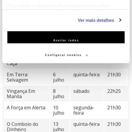
Caso aceite, poderemos utilizar cookies para analisar
informação estatística (cookies de analítica), adaptar este
Ver mais detalhes
CANAL HOLLYWOOD
serviço às suas preferências e apresentar-lhe
funcionalidades (cookies de personalização e funcionalidade)
“Verão de Ação”
e adaptar anúncios aos seus interesses (cookies de
Aceitar todos
publicidade personalizada). Pode gerir a utilização dos
cookies clicando em "Configurar Cookies".
Killing Season –
1
sábado
22h25
Configurar cookies
Temporada de
julho
Caça
Em Terra
6
quinta-feira
21h30
Selvagem
julho
Vingança Em
8
sábado
22h25
Manila
julho
A Força em Alerta
10
segunda-
21h30
julho
feira
O Comboio do
13
quinta-feira
21h30
Dinheiro
julho