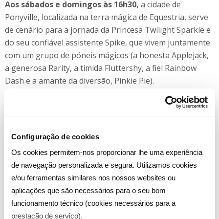
Aos sábados e domingos às 16h30,
a cidade de
Ponyville, localizada na terra mágica de Equestria, serve
de cenário para a jornada da Princesa Twilight Sparkle e
do seu confiável assistente Spike, que vivem juntamente
com um grupo de póneis mágicos (a honesta Applejack,
a generosa Rarity, a tímida Fluttershy, a fiel Rainbow
Dash e a amante da diversão, Pinkie Pie).
As aventuras para salvar Equestria, o relacionamento
entre os personagens com personalidades marcantes e
diversas, a busca dos sonhos e a sua conquista, são
Configuração de cookies
alguns dos temas representados ao longo destes 26
Os cookies permitem-nos proporcionar lhe uma experiência
novos episódios onde as coloridas protagonistas de “My
de navegação personalizada e segura. Utilizamos cookies
Little Pony: A Amizade é Mágica” aprendem valiosas
e/ou ferramentas similares nos nossos websites ou
lições sobre a magia mais poderosa de todas: a magia da
aplicações que são necessários para o seu bom
amizade.
funcionamento técnico (cookies necessários para a
A linha de brinquedos My Little Pony foi criada em 1983,
prestação de serviço).