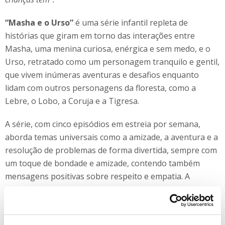
“Masha e o Urso”
é uma série infantil repleta de
histórias que giram em torno das interações entre
Masha, uma menina curiosa, enérgica e sem medo, e o
Urso, retratado como um personagem tranquilo e gentil,
que vivem inúmeras aventuras e desafios enquanto
lidam com outros personagens da floresta, como a
Lebre, o Lobo, a Coruja e a Tigresa.
A série, com cinco episódios em estreia por semana,
aborda temas universais como a amizade, a aventura e a
resolução de problemas de forma divertida, sempre com
um toque de bondade e amizade, contendo também
mensagens positivas sobre respeito e empatia. A
qualidade da animação e o design dos personagens
visualmente atrativos e agradáveis, são outro dos
fatores que contribuíram para a popularidade da série.