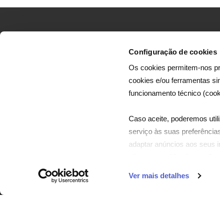
Configuração de cookies
Os cookies permitem-nos pr
cookies e/ou ferramentas s
A Dreamia efetua a produção de canais infantis 
funcionamento técnico (cook
de séries e filmes, dirigidos ao mercado portugu
e mercados africanos de expressão portuguesa
Caso aceite, poderemos utili
serviço às suas preferências
adaptar anúncios aos seus in
clicando em "Configurar Coo
Ver mais detalhes
© DREAMIA - Serviços 