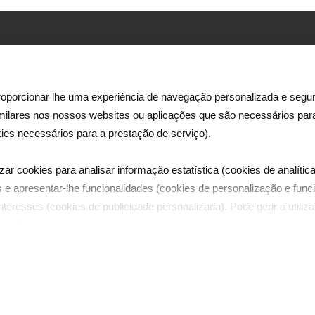
Morada:
Rua Ator António Silva, 9 – 2ºpiso
1600-404 Lisboa
oporcionar lhe uma experiência de navegação personalizada e segur
imilares nos nossos websites ou aplicações que são necessários pa
e
Email:
ies necessários para a prestação de serviço).
ês
dreamia@dreamia.pt
.
zar cookies para analisar informação estatística (cookies de analítica
Telefones:
 e apresentar-lhe funcionalidades (cookies de personalização e funci
tel | +351 21 782 44 00
teresses (cookies de publicidade personalizada). Pode gerir a utili
fax | +351 21 782 44 87
kies".
de televisão © 2025 Todos os direitos reservados - Develo