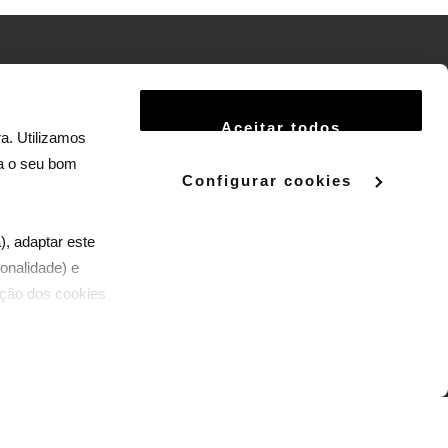
Termos e Condições
Aceitar todos
Política de Privacidade
a. Utilizamos
ra o seu bom
Política de Cookies
Configurar cookies
Termos e Condições do Serviço Panda +
), adaptar este
onalidade) e
zação dos cookies
ped by
Upgrade Agency