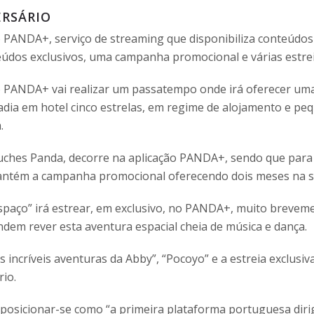
RSÁRIO
 o PANDA+, serviço de streaming que disponibiliza conteúdos
dos exclusivos, uma campanha promocional e várias estrei
o, o PANDA+ vai realizar um passatempo onde irá oferecer um
stadia em hotel cinco estrelas, em regime de alojamento e p
.
ches Panda, decorre na aplicação PANDA+, sendo que para pa
antém a campanha promocional oferecendo dois meses na s
Espaço” irá estrear, em exclusivo, no PANDA+, muito breveme
ndem rever esta aventura espacial cheia de música e dança.
As incríveis aventuras da Abby”, “Pocoyo” e a estreia exclus
io.
sicionar-se como “a primeira plataforma portuguesa dirigid