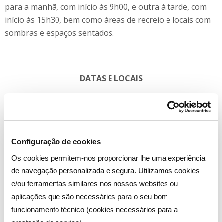
para a manhã, com início às 9h00, e outra à tarde, com
início às 15h30, bem como áreas de recreio e locais com
sombras e espaços sentados.
DATAS E LOCAIS
Albufeira – 15 de Junho – Marina de Albufeira
Oeiras – 28, 29 e 30 de Junho – Parque dos Poetas
Configuração de cookies
Matosinhos – 13 e 14 de Julho – Estádio do Mar
Os cookies permitem-nos proporcionar lhe uma experiência
Figueira da Foz – 20 de Julho – Estádio Municipal José
de navegação personalizada e segura. Utilizamos cookies
Bento Pessoa
e/ou ferramentas similares nos nossos websites ou
aplicações que são necessários para o seu bom
funcionamento técnico (cookies necessários para a