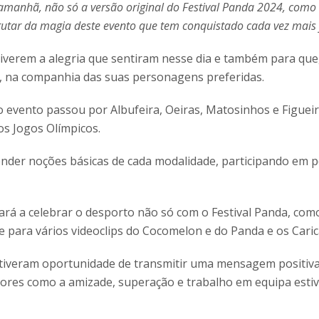
amanhã, não só a versão original do Festival Panda 2024, com
utar da magia deste evento que tem conquistado cada vez mais 
viverem a alegria que sentiram nesse dia e também para que
s, na companhia das suas personagens preferidas.
 evento passou por Albufeira, Oeiras, Matosinhos e Figue
os Jogos Olímpicos.
nder noções básicas de cada modalidade, participando em 
rá a celebrar o desporto não só com o Festival Panda, como
e para vários videoclips do Cocomelon e do Panda e os Caric
tiveram oportunidade de transmitir uma mensagem positiva s
lores como a amizade, superação e trabalho em equipa est