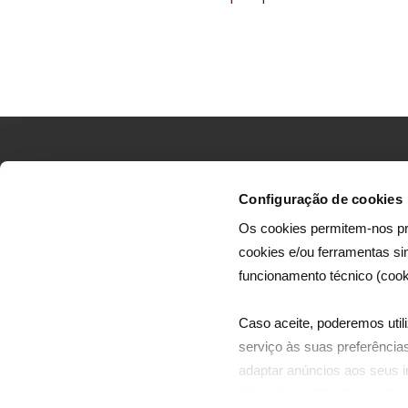
Configuração de cookies
Os cookies permitem-nos pr
cookies e/ou ferramentas s
A Dreamia efetua a produção de canais infantis 
funcionamento técnico (cook
de séries e filmes, dirigidos ao mercado portugu
e mercados africanos de expressão portuguesa
Caso aceite, poderemos utili
serviço às suas preferências
adaptar anúncios aos seus in
clicando em "Configurar Coo