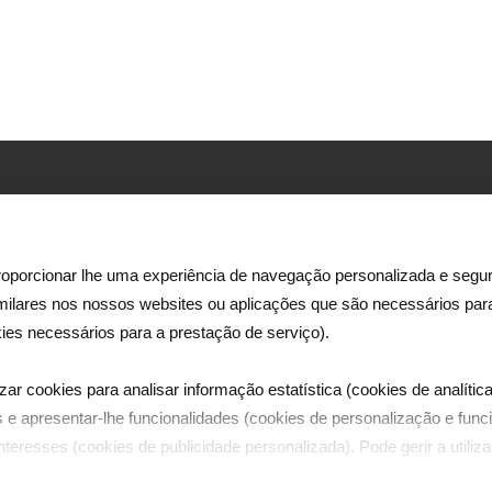
Morada:
Rua Ator António Silva, 9 – 2ºpiso
oporcionar lhe uma experiência de navegação personalizada e segur
1600-404 Lisboa
imilares nos nossos websites ou aplicações que são necessários pa
e
Email:
ies necessários para a prestação de serviço).
ês
dreamia@dreamia.pt
.
zar cookies para analisar informação estatística (cookies de analítica
Telefones:
 e apresentar-lhe funcionalidades (cookies de personalização e funci
tel | +351 21 782 44 00
teresses (cookies de publicidade personalizada). Pode gerir a utili
fax | +351 21 782 44 87
kies".