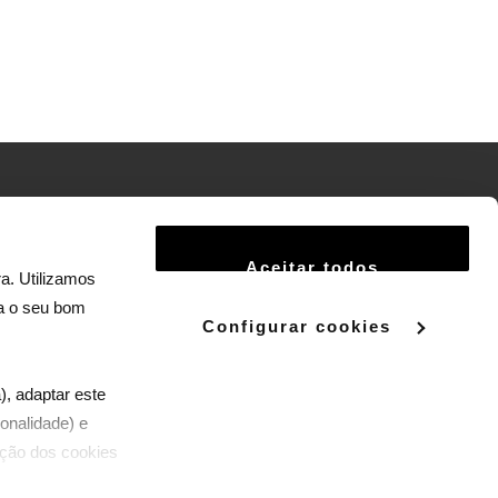
Termos e Condições
Aceitar todos
Política de Privacidade
a. Utilizamos
ra o seu bom
Política de Cookies
Configurar cookies
Termos e Condições do Serviço Panda +
), adaptar este
onalidade) e
zação dos cookies