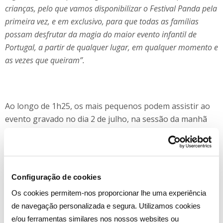
crianças, pelo que vamos disponibilizar o Festival Panda pela
primeira vez, e em exclusivo, para que todas as famílias
possam desfrutar da magia do maior evento infantil de
Portugal, a partir de qualquer lugar, em qualquer momento e
as vezes que queiram”.
Ao longo de 1h25, os mais pequenos podem assistir ao
evento gravado no dia 2 de julho, na sessão da manhã
do festival de Oeiras, no Parque dos Poetas, que contou
com um grande número de artistas, entre cantores,
bailarinos, mágicos e acrobatas, e onde o Panda convida
os festivaleiros a fazerem parte deste grande concurso
Configuração de cookies
de talentos.
Os cookies permitem-nos proporcionar lhe uma experiência
O Festival Panda é uma produção conjunta do Canal
de navegação personalizada e segura. Utilizamos cookies
Panda e da Lemon Live Entertainment, especialmente
e/ou ferramentas similares nos nossos websites ou