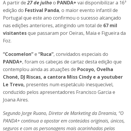
A partir de
27 de julho
o
PANDA+
vai disponibilizar a 16ª
edição do
Festival Pa
nda
,
o maior evento infantil de
Portugal que este ano confirmou o sucesso alcançado
nas edições anteriores, atingindo um total de
67 mil
visitantes
que passaram por Oeiras, Maia e Figueira da
Foz.
“Cocomelon”
e
“Ruca”
, convidados especiais do
PANDA+
, foram os cabeças de cartaz desta edição que
contemplou ainda as atuações de
Pocoyo,
Ovelha
Choné, DJ Riscas, a cantora Miss Cindy e a youtuber
Le Trevo,
presentes num espetáculo inesquecível,
conduzido pelos apresentadores Francisco Garcia e
Joana Aires.
Segundo Jorge Ruano, Diretor de Marketing da Dreamia, “O
PANDA+ continua a apostar em conteúdos originais, únicos,
seguros e com as personagens mais acarinhadas pelas