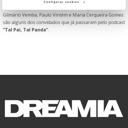
Patrocínio, Chakall, António Raminhos, Helena Coelho,
Configurar cookies
Vasco Palmeirim, Liliana Filipa, Luis Borges, Cuca Roseta,
Gilmário Vemba, Paulo Vintém e Maria Cerqueira Gomes
são alguns dos convidados que já passaram pelo podcast
“Tal Pai, Tal Panda”
.