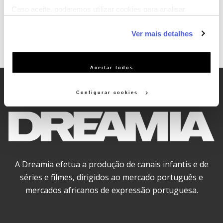
Caso aceite, poderemos utilizar cookies para analisar
informação estatística (cookies de analítica), adaptar este
Ver mais detalhes
serviço às suas preferências e apresentar-lhe
funcionalidades (cookies de personalização e funcionalidade)
e adaptar anúncios aos seus interesses (cookies de
Aceitar todos
publicidade personalizada). Pode gerir a utilização dos
cookies clicando em "Configurar Cookies".
Configurar cookies
A Dreamia efetua a produção de canais infantis e de
séries e filmes, dirigidos ao mercado português e
mercados africanos de expressão portuguesa.