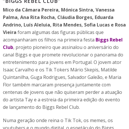
“BIGGS REBEL CLUB”
Mico da Câmara Pereira, Mónica Sintra, Vanessa
Palma, Ana Rita Rocha, Cláudia Borges, Eduarda
Andrino, Luís Aleluia, Rita Mendes, Sofia Lucas e Rosa
Vieira
foram algumas das figuras públicas que
acompanharam os filhos na primeira festa
Biggs Rebel
Club
, projeto pioneiro que assinalou o aniversário do
canal Biggs e que promete revolucionar o panorama do
entretenimento para jovens em Portugal. O jovem ator
Isaac Carvalho e os Tik Tokers Mário Skepis, Matilde
Quintanilha, Guga Rodrigues, Salvador Galeão, e Maria
Flor também marcaram presença juntamente com
centenas de jovens que não quiseram perder a atuação
do artista Tay e a estreia da primeira edição do evento
de lançamento do Biggs Rebel Club.
Numa geração onde reina o Tik Tok, os memes, os
youtubers e o mundo digital, o espetáculo do Biggs