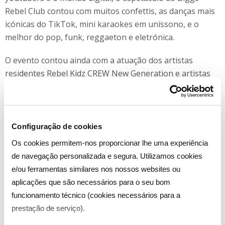
Rebel Club contou com muitos confettis, as danças mais
icónicas do TikTok, mini karaokes em uníssono, e o
melhor do pop, funk, reggaeton e eletrónica.
O evento contou ainda com a atuação dos artistas
residentes Rebel Kidz CREW New Generation e artistas
convidados, numa parceria entre o canal Biggs, a New
Kids, empresa detida pela New Sheet, responsável pela
criação da Revenge of the 90’s, Rebel Island e Sumol
Snowtrip e a Kico kids communication agency, uma
Configuração de cookies
agência focada na comunicação para crianças e jovens).
Os cookies permitem-nos proporcionar lhe uma experiência
de navegação personalizada e segura. Utilizamos cookies
O conceito Rebel Club tem como Partner oficial o Biggs e
e/ou ferramentas similares nos nossos websites ou
terá periodicidade semanal a partir de janeiro. Os
aplicações que são necessários para o seu bom
bilhetes estarão à venda através dos embaixadores de
funcionamento técnico (cookies necessários para a
cada uma das festas ou em rebelclub.pt, a partir de 10€
prestação de serviço).
com bebidas incluídas (não alcoólicas).