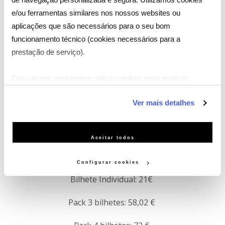
online
e/ou ferramentas similares nos nossos websites ou
PREÇOS
aplicações que são necessários para o seu bom
funcionamento técnico (cookies necessários para a
Até 31 de maio
prestação de serviço).
Bilhete Individual: 19 €
Caso aceite, poderemos utilizar cookies para analisar
Pack 3 bilhetes: 52,02 €
informação estatística (cookies de analítica), adaptar este
Ver mais detalhes
serviço às suas preferências e apresentar-lhe
Pack 4 bilhetes: 62€
funcionalidades (cookies de personalização e funcionalidade)
e adaptar anúncios aos seus interesses (cookies de
Aceitar todos
publicidade personalizada). Pode gerir a utilização dos
A partir de 1 de junho:
cookies clicando em "Configurar Cookies".
Configurar cookies
Bilhete Individual: 21€
Pack 3 bilhetes: 58,02 €