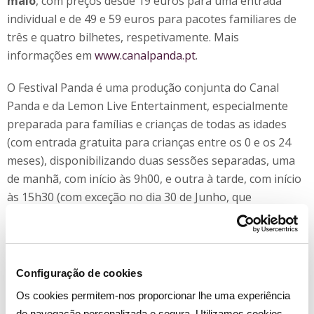
maio
, com preços desde 19 euros para uma entrada
individual e de 49 e 59 euros para pacotes familiares de
três e quatro bilhetes, respetivamente. Mais
informações em
www.canalpanda.pt
.
O Festival Panda é uma produção conjunta do Canal
Panda e da Lemon Live Entertainment, especialmente
preparada para famílias e crianças de todas as idades
(com entrada gratuita para crianças entre os 0 e os 24
meses), disponibilizando duas sessões separadas, uma
de manhã, com início às 9h00, e outra à tarde, com início
às 15h30 (com exceção no dia 30 de Junho, que
contempla apenas uma sessão pelas 15h30).
Configuração de cookies
Link para as bilheteiras
Os cookies permitem-nos proporcionar lhe uma experiência
de navegação personalizada e segura. Utilizamos cookies