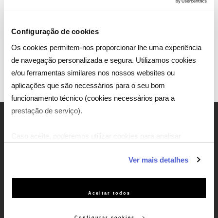
Configuração de cookies
Os cookies permitem-nos proporcionar lhe uma experiência
de navegação personalizada e segura. Utilizamos cookies
e/ou ferramentas similares nos nossos websites ou
aplicações que são necessários para o seu bom
funcionamento técnico (cookies necessários para a
prestação de serviço).
Caso aceite, poderemos utilizar cookies para analisar
informação estatística (cookies de analítica), adaptar este
Ver mais detalhes
serviço às suas preferências e apresentar-lhe
funcionalidades (cookies de personalização e funcionalidade)
e adaptar anúncios aos seus interesses (cookies de
Aceitar todos
A Dreamia efetua a produção de canais infantis e de
publicidade personalizada). Pode gerir a utilização dos
séries e filmes, dirigidos ao mercado português e
cookies clicando em "Configurar Cookies".
Configurar cookies