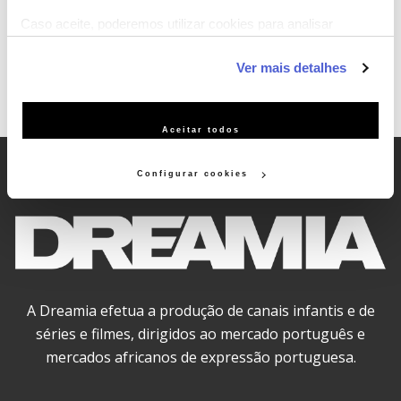
Caso aceite, poderemos utilizar cookies para analisar
informação estatística (cookies de analítica), adaptar este
Ver mais detalhes
serviço às suas preferências e apresentar-lhe
funcionalidades (cookies de personalização e funcionalidade)
e adaptar anúncios aos seus interesses (cookies de
Aceitar todos
publicidade personalizada). Pode gerir a utilização dos
cookies clicando em "Configurar Cookies".
Configurar cookies
A Dreamia efetua a produção de canais infantis e de
séries e filmes, dirigidos ao mercado português e
mercados africanos de expressão portuguesa.