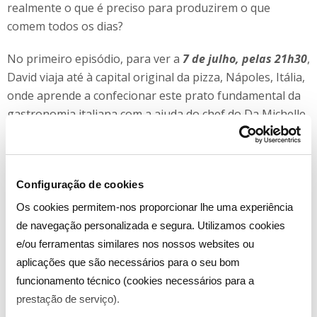
realmente o que é preciso para produzirem o que
comem todos os dias?
No primeiro episódio, para ver a
7 de julho, pelas 21h30
,
David viaja até à capital original da pizza, Nápoles, Itália,
onde aprende a confecionar este prato fundamental da
gastronomia italiana com a ajuda do chef do Da Michelle,
restaurante famoso por servir uma das melhores pizzas
do mundo.
Configuração de cookies
Os cookies permitem-nos proporcionar lhe uma experiência
ESTREIA
:
“
DE RAIZ”
de navegação personalizada e segura. Utilizamos cookies
e/ou ferramentas similares nos nossos websites ou
7 DE JULHO, 21:30
aplicações que são necessários para o seu bom
2 A 6ªFEIRA, 21:30
funcionamento técnico (cookies necessários para a
prestação de serviço).
10 EPISÓDIOS