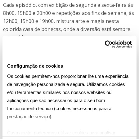
Cada episódio, com exibição de segunda a sexta-feira às
8h00, 15h00 e 20h00 e repetições aos fins de semana, às
12h00, 15h00 e 19h00, mistura arte e magia nesta
colorida casa de bonecas, onde a diversão está sempre
garantida.
Baseada no livro “The Little Dollhouse”, de Jan Lebeyka,
“A Casa de Bonecas da Gabby” é uma série muito
Configuração de cookies
colorida, dirigida a crianças em idade pré-escolar, que
conduz os mais pequenos através de todas as divisões
Os cookies permitem-nos proporcionar lhe uma experiência
de uma fantástica casa de bonecas composta por
de navegação personalizada e segura. Utilizamos cookies
deliciosos “mini-mundos” e personagens amorosas de
e/ou ferramentas similares nos nossos websites ou
gatinhos encantadores, trabalhos manuais cheios de
aplicações que são necessários para o seu bom
originalidade e muita magia
funcionamento técnico (cookies necessários para a
prestação de serviço).
Caso aceite, poderemos utilizar cookies para analisar