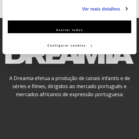
informação estatística (cookies de analítica), adaptar este
Ver mais detalhes
serviço às suas preferências e apresentar-lhe
funcionalidades (cookies de personalização e funcionalidade)
e adaptar anúncios aos seus interesses (cookies de
Aceitar todos
publicidade personalizada). Pode gerir a utilização dos
cookies clicando em "Configurar Cookies".
Configurar cookies
A Dreamia efetua a produção de canais infantis e de
séries e filmes, dirigidos ao mercado português e
mercados africanos de expressão portuguesa.