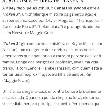
AÇÃO COM A ESTREIA DE “TAKEN 3”
A
4 de junho
, pelas 21h30,
o
Canal Hollywood
estreia
“Taken 3”,
um thriller que mistura os géneros ação e
suspense, realizado por Olivier Megaton (“Transporter –
Correio de Risco 3”, “Colombiana”) e protagonizado por
Liam Neeson e Maggie Grace.
“Taken 3”
gira em torno da história de Bryan Mills (Liam
Neeson), um ex-agente dos serviços secretos norte-
americanos que abandonou a carreira para se dedicar à
família. Longe dos perigos da profissão, leva uma vida
tranquila com Lenore (Famke Janssen), com quem está a
tentar uma reaproximação, e a filha de ambos, Kim
(Maggie Grace).
Um dia, ao chegar a casa, encontra Lenore brutalmente
assassinada. Quando a polícia chega ao local, ele torna-
se imediatamente o principal suspeito. Percebendo que