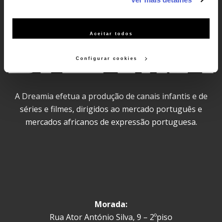
serviço às suas preferências e apresentar-lhe
funcionalidades (cookies de personalização e funcionalidade)
e adaptar anúncios aos seus interesses (cookies de
Aceitar todos
publicidade personalizada). Pode gerir a utilização dos
cookies clicando em "Configurar Cookies".
Configurar cookies
A Dreamia efetua a produção de canais infantis e de
séries e filmes, dirigidos ao mercado português e
mercados africanos de expressão portuguesa.
Morada:
Rua Ator António Silva, 9 – 2ºpiso