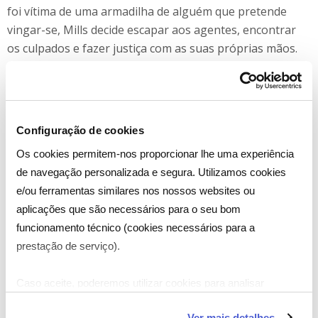
foi vítima de uma armadilha de alguém que pretende
vingar-se, Mills decide escapar aos agentes, encontrar
os culpados e fazer justiça com as suas próprias mãos.
Com a polícia de Los Angeles, o FBI e a CIA a persegui-lo,
ele move-se com um único objectivo em mente:
encontrar e proteger a filha antes que seja demasiado
Configuração de cookies
tarde.
Os cookies permitem-nos proporcionar lhe uma experiência
“Taken 3”
tem argumento de Luc Besson e Robert Mark
de navegação personalizada e segura. Utilizamos cookies
Kamen e continua as aventuras do agente Bryan Mills,
e/ou ferramentas similares nos nossos websites ou
iniciada por Pierre Morel, em 2008.
aplicações que são necessários para o seu bom
funcionamento técnico (cookies necessários para a
prestação de serviço).
Caso aceite, poderemos utilizar cookies para analisar
informação estatística (cookies de analítica), adaptar este
Ver mais detalhes