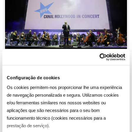
Configuração de cookies
A 10.ª edição da Comic Con Portugal decorre de 21 a 24
Os cookies permitem-nos proporcionar lhe uma experiência
de março de 2024, na Exponor, Matosinhos, e é o maior
de navegação personalizada e segura. Utilizamos cookies
evento de Cultura Pop em solo português, que aborda
e/ou ferramentas similares nos nossos websites ou
uma grande variedade de temas, nomeadamente Cinema
aplicações que são necessários para o seu bom
& TV, Banda Desenhada & Literatura, Gaming, Pop Asia
funcionamento técnico (cookies necessários para a
& Área Comercial, Mundo do Cosplay, New Media,
prestação de serviço).