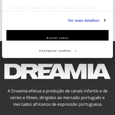
Música, CCPT Experience e Comic-Con Kids.
Caso aceite, poderemos utilizar cookies para analisar
informação estatística (cookies de analítica), adaptar este
Ver mais detalhes
serviço às suas preferências e apresentar-lhe
funcionalidades (cookies de personalização e funcionalidade)
e adaptar anúncios aos seus interesses (cookies de
Aceitar todos
publicidade personalizada). Pode gerir a utilização dos
cookies clicando em "Configurar Cookies".
Configurar cookies
A Dreamia efetua a produção de canais infantis e de
séries e filmes, dirigidos ao mercado português e
mercados africanos de expressão portuguesa.