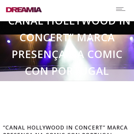
“CANAL HOLLYWOOD IN
CONCERT” MARCA
PRESENÇA NA COMIC
CON PORTUGAL
Comunicados
“CANAL HOLLYWOOD IN CONCERT” MARCA