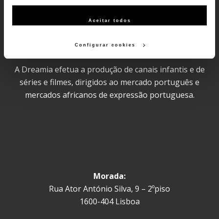
funcionalidades (cookies de personalização e funcionalidade)
e adaptar anúncios aos seus interesses (cookies de
Aceitar todos
publicidade personalizada). Pode gerir a utilização dos
cookies clicando em "Configurar Cookies".
Configurar cookies
A Dreamia efetua a produção de canais infantis e de
séries e filmes, dirigidos ao mercado português e
mercados africanos de expressão portuguesa.
Morada:
Rua Ator António Silva, 9 – 2ºpiso
1600-404 Lisboa