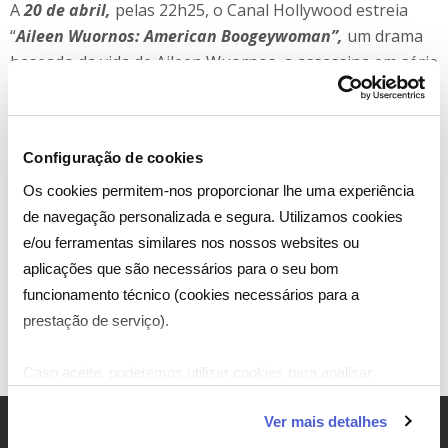
A
20 de abril,
pelas 22h25, o Canal Hollywood estreia
“
Aileen Wuornos: American Boogeywoman”,
um drama
baseado da vida de Aileen Wuornos, a assassina em série
mais famosa dos Estados Unidos.
Em 1976, a bela jovem chega à Flórida em busca de uma
nova vida para escapar de seu passado até que conhece
Configuração de cookies
o rico presidente de um clube de iate. O casamento teve
Os cookies permitem-nos proporcionar lhe uma experiência
como objectivo infligir o caos na sua nova família e na
de navegação personalizada e segura. Utilizamos cookies
alta sociedade da Florida.
e/ou ferramentas similares nos nossos websites ou
aplicações que são necessários para o seu bom
funcionamento técnico (cookies necessários para a
prestação de serviço).
Caso aceite, poderemos utilizar cookies para analisar
informação estatística (cookies de analítica), adaptar este
Ver mais detalhes
serviço às suas preferências e apresentar-lhe