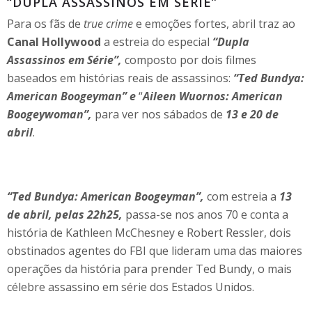
“DUPLA ASSASSINOS EM SÉRIE”
Para os fãs de
true crime
e emoções fortes, abril traz ao
Canal Hollywood
a estreia do especial
“Dupla
Assassinos em Série”,
composto por dois filmes
baseados em histórias reais de assassinos:
“Ted Bundya:
American Boogeyman”
e
“
Aileen Wuornos: American
Boogeywoman”,
para ver nos sábados de
13 e 20 de
abril
.
“Ted Bundya: American Boogeyman”,
com estreia a
13
de abril, pelas 22h25,
passa-se nos anos 70 e conta a
história de Kathleen McChesney e Robert Ressler, dois
obstinados agentes do FBI que lideram uma das maiores
operações da história para prender Ted Bundy, o mais
célebre assassino em série dos Estados Unidos.