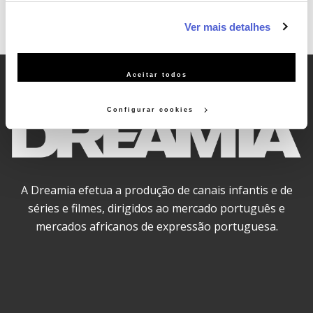
informação estatística (cookies de analítica), adaptar este
Ver mais detalhes
serviço às suas preferências e apresentar-lhe
funcionalidades (cookies de personalização e funcionalidade)
e adaptar anúncios aos seus interesses (cookies de
Aceitar todos
publicidade personalizada). Pode gerir a utilização dos
cookies clicando em "Configurar Cookies".
Configurar cookies
A Dreamia efetua a produção de canais infantis e de
séries e filmes, dirigidos ao mercado português e
mercados africanos de expressão portuguesa.