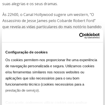
suas alegrias e os seus dramas.
Às 22h00, o Canal Hollywood sugere um western, “O
Assassínio de Jesse James pelo Cobarde Robert Ford”
que revela as vidas particulares do mais notório bandido
da América e do seu improvável assassino, oferecendo
uma nova perspetiva da lenda e aflorando o que
transpirou relativamente aos meses que antecederam
aquele infame tiroteio.
Configuração de cookies
Os cookies permitem-nos proporcionar lhe uma experiência
Jesse James, o pistoleiro mais rápido do Oeste, foi morto
de navegação personalizada e segura. Utilizamos cookies
por um dos seus. Este filme é uma história sobre o seu
e/ou ferramentas similares nos nossos websites ou
assassínio baseado num romance de Ron Hansen, com
aplicações que são necessários para o seu bom
Brad Pitt, Casey Affleck, Mary Louise Parker, Sam
funcionamento técnico (cookies necessários para a
Shepard e Brooklynn Proulx nos principais papéis.
prestação de serviço).
Caso aceite, poderemos utilizar cookies para analisar