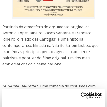
Partindo da atmosfera do argumento original de
António Lopes Ribeiro, Vasco Santana e Francisco
Ribeiro, o “Pátio das Cantigas” é uma história
contemporânea, filmada na Vila Berta, em Lisboa, que
mantém as principais personagens e o ambiente
bairrista e popular do filme original, um dos mais
emblemáticos do cinema nacional.
“A Gaiola Dourada”,
uma comédia de costumes com
realização de Ruben Alves e com a participação de Rita
Blanco, Joaquim de Almeida, Chantal Lauby e Roland
Giraud, entre outros, chega ao canal pelas
21h30
para