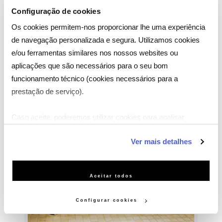
contar a história de Maria e José Ribeiro, um casal de
Configuração de cookies
portugueses emigrados em França há mais de três
Os cookies permitem-nos proporcionar lhe uma experiência
décadas.
de navegação personalizada e segura. Utilizamos cookies
e/ou ferramentas similares nos nossos websites ou
aplicações que são necessários para o seu bom
funcionamento técnico (cookies necessários para a
prestação de serviço).
Caso aceite, poderemos utilizar cookies para analisar
informação estatística (cookies de analítica), adaptar este
Ver mais detalhes
serviço às suas preferências e apresentar-lhe
funcionalidades (cookies de personalização e funcionalidade)
e adaptar anúncios aos seus interesses (cookies de
Aceitar todos
publicidade personalizada). Pode gerir a utilização dos
cookies clicando em "Configurar Cookies".
Configurar cookies