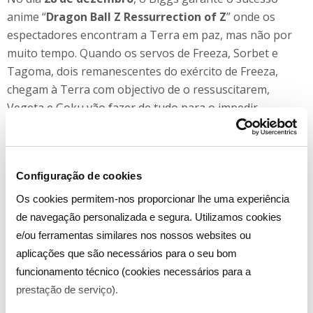
anime “
Dragon Ball Z Ressurrection of Z
” onde os
espectadores encontram a Terra em paz, mas não por
muito tempo. Quando os servos de Freeza, Sorbet e
Tagoma, dois remanescentes do exército de Freeza,
chegam à Terra com objectivo de o ressuscitarem,
Vegeta e Goku vão fazer de tudo para o impedir
No dia
29 de dezembro
, o Biggs propõe o filme “
My
Hero Academia: 2 Heróis
” que através de um flashback
inicial permite introduzir os espectadores na realidade
Configuração de cookies
em que se desenvolve a trama onde 80% das pessoas
Os cookies permitem-nos proporcionar lhe uma experiência
têm poderes especiais, apresentando ainda o conceito
de navegação personalizada e segura. Utilizamos cookies
de heróis da série e como Midoriya, originalmente uma
e/ou ferramentas similares nos nossos websites ou
pessoa normal, recebeu a individualidade do mais forte
aplicações que são necessários para o seu bom
dos heróis, All Might.
funcionamento técnico (cookies necessários para a
prestação de serviço).
Com uma forte aposta no carisma dos personagens e