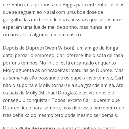
dezembro, é a proposta do Biggs para enfrentar os dias
que se seguem ao Natal com uma boa dose de
gargalhadas em torno de duas pessoas que se casam e
esperam uma lua de mel de sonho, mas nunca, em
circunstância alguma, um emplastro.
Depois de Dupree (Owen Wilson), um amigo de longa
data, perder o emprego, Carl oferece-lhe o sofá de casa
por uns tempos. No início, está encantado enquanto
Molly aguenta as brincadeiras imaturas de Dupree. Mas
as semanas vão passando e os papéis invertem-se, Carl
não o suporta e Molly torna-se a sua grande amiga. Até
os pais de Molly (Michael Douglas) e os vizinhos ele
conseguiu conquistar. Todos, exceto Carl, querem que
Dupree fique para sempre, mas depressa percebem que
três debaixo do mesmo teto pode mesmo ser demais.
No dia
28 de dezembro
, o Biggs garante o sucesso