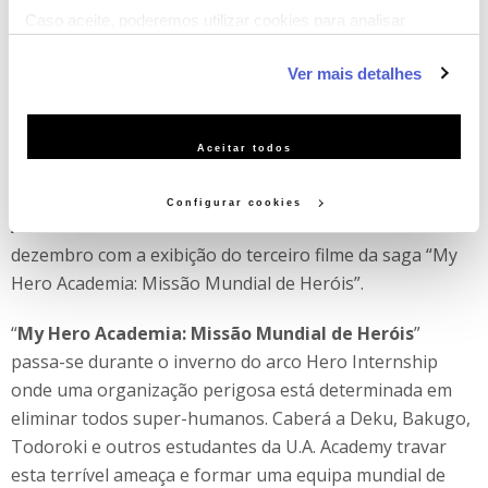
nas cenas de ação, em “
My Hero Academia: 2 Heróis
”
Caso aceite, poderemos utilizar cookies para analisar
Midoriya e All Might recebem um convite para a
informação estatística (cookies de analítica), adaptar este
exposição mais importante do mundo em tecnologia
Ver mais detalhes
serviço às suas preferências e apresentar-lhe
para Super-Heróis. Quando alguns vilões invadem o
funcionalidades (cookies de personalização e funcionalidade)
sistema de segurança da exposição e um plano sinistro é
e adaptar anúncios aos seus interesses (cookies de
colocado em prática, eles terão que agir rapidamente.
Aceitar todos
publicidade personalizada). Pode gerir a utilização dos
cookies clicando em "Configurar Cookies".
O terceiro e mais recente filme da saga “
My Hero
Configurar cookies
Academia
” encerra este ciclo de cinema no dia 30 de
dezembro com a exibição do terceiro filme da saga “My
Hero Academia: Missão Mundial de Heróis”.
“
My Hero Academia: Missão Mundial de Heróis
”
passa-se durante o inverno do arco Hero Internship
onde uma organização perigosa está determinada em
eliminar todos super-humanos. Caberá a Deku, Bakugo,
Todoroki e outros estudantes da U.A. Academy travar
esta terrível ameaça e formar uma equipa mundial de