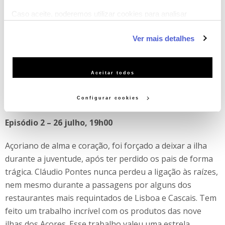
cozinha mantém o respeito pela tradição, pela terra,
Caso aceite, poderemos utilizar cookies para analisar
pelos produtos e pela origem, conjugados com uma
informação estatística (cookies de analítica), adaptar este
abordagem contemporânea e muito pessoal.
Ver mais detalhes
serviço às suas preferências e apresentar-lhe
funcionalidades (cookies de personalização e funcionalidade)
e adaptar anúncios aos seus interesses (cookies de
Aceitar todos
publicidade personalizada). Pode gerir a utilização dos
cookies clicando em "Configurar Cookies".
Chef Cláudio Pontes
Configurar cookies
Episódio 2 – 26 julho, 19h00
Açoriano de alma e coração, foi forçado a deixar a ilha
durante a juventude, após ter perdido os pais de forma
trágica. Cláudio Pontes nunca perdeu a ligação às raízes,
nem mesmo durante a passagens por alguns dos
restaurantes mais requintados de Lisboa e Cascais. Tem
feito um trabalho incrível com os produtos das nove
ilhas dos Açores. Esse trabalho valeu uma estrela