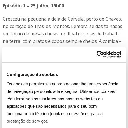
Episódio 1 – 25 julho, 19h00
Cresceu na pequena aldeia de Carvela, perto de Chaves,
no coração de Trás-os-Montes. Lembra-se das tainadas
em torno de mesas cheias, no final dos dias de trabalho
na terra, com pratos e copos sempre cheios. A comida –
que os vizinhos e a família cultivavam, colhiam e depois
comiam juntos – sempre foi sinónimo de partilha. E foi
com os mais velhos que aprendeu a respeitar o produto.
Vítor trabalhou desde criança como pastor, num
Configuração de cookies
contexto marcado pela pobreza. Deu a volta ao que
Os cookies permitem-nos proporcionar lhe uma experiência
parecia ser o destino e tornou-se um Chef de exceção,
de navegação personalizada e segura. Utilizamos cookies
marcado pelas suas raízes gastronómicas. Começou com
e/ou ferramentas similares nos nossos websites ou
Rui Paula e foi Chef Executivo do grupo Sem Maneiras,
aplicações que são necessários para o seu bom
até que decidiu criar o seu próprio projeto. No
funcionamento técnico (cookies necessários para a
restaurante Plano, em Lisboa, cozinha exclusivamente
prestação de serviço).
no fogo, sem fogão, como fez desde pequeno. A sua