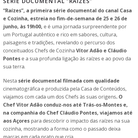
SÉRIE DOCUMENTAL “RAÍZES”
“Raízes”,
a primeira série documental do canal Casa
e Cozinha,
estreia no fim-de-semana de 25 e 26 de
junho, às 19h00,
e é uma jornada surpreendente por
um Portugal autêntico e rico em sabores, cultura,
paisagens e tradições, revelando o percurso dos
conceituados Chefs de Cozinha
Vítor Adão e Cláudio
Pontes
e a sua profunda ligação às raízes e ao povo da
sua terra.
Nesta
série documental filmada com qualidade
cinematográfica e produzida pela Casa de Conteúdos,
viajamos com cada um dos Chefs às suas origens
. O
Chef Vítor Adão conduz-nos até Trás-os-Montes e,
na companhia do Chef Cláudio Pontes, viajamos até
aos Açores
para descobrir o impacto das raízes na sua
cozinha, mostrando a forma como o passado deixa
marcas em cada prato que cria.