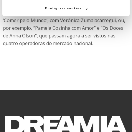
de Chef”, “Raízes” ou “Experiências.PT”, e ainda “Property
cookies clicando em "Configurar Cookies".
Configurar cookies
Brothers: Forever Home”, com os famosos Irmãos Scott,
‘Comer pelo Mundo’, com Verónica Zumalacárregui, ou,
por exemplo, “Pamela Cozinha com Amor” e “Os Doces
de Anna Olson”, que passam agora a ser vistos nas
quatro operadoras do mercado nacional.