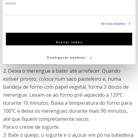
serviço).
Preparação:
Para o Merengue:
Caso aceite, poderemos utilizar cookies para analisar informação estatística (cookies de
1. Num tacho, junta a água e o açúcar e leva ao lume até
Ver mais detalhes
analítica), adaptar este serviço às suas preferências e apresentar-lhe funcionalidades (cookies de
atingir os 121ºC. Enquanto isso, começa a bater as claras
personalização e funcionalidade) e adaptar anúncios aos seus interesses (cookies de publicidade
em castelo na batedeira. Quando a calda chegar aos
Aceitar todos
personalizada). Pode gerir a utilização dos cookies clicando em "Configurar Cookies".
121ºC, retira do lume e deixa repousar durante uns
segundos e verte em fio nas claras com a batedeira em
Configurar cookies
velocidade média/baixa.
2. Deixa o merengue a bater até arrefecer. Quando
estiver pronto, coloca num saco pasteleiro e, numa
bandeja de forno com papel vegetal, forma 3 discos de
merengue. Levam-se ao forno pré-aquecido a 120ºC
durante 10 minutos. Baixa a temperatura do forno para
100ºC e deixa os merengues durante mais 90 minutos,
até que fiquem completamente secos.
Para o creme de iogurte
3. Bate o queijo, o iogurte e o açúcar em pó na batedeira