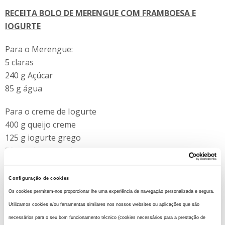
RECEITA BOLO DE MERENGUE COM FRAMBOESA E
IOGURTE
Para o Merengue:
5 claras
240 g Açúcar
85 g água
Para o creme de Iogurte
400 g queijo creme
125 g iogurte grego
50 g açúcar em pó
Sumo de limão
Configuração de cookies
Para decorar:
Os cookies permitem-nos proporcionar lhe uma experiência de navegação personalizada e segura.
Framboesas
Utilizamos cookies e/ou ferramentas similares nos nossos websites ou aplicações que são
Menta
necessários para o seu bom funcionamento técnico (cookies necessários para a prestação de