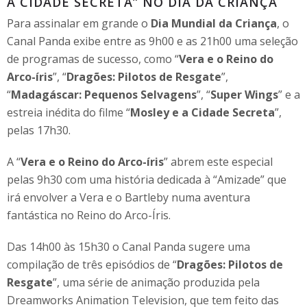
A CIDADE SECRETA” NO DIA DA CRIANÇA
Para assinalar em grande o
Dia Mundial da Criança
, o
Canal Panda exibe entre as 9h00 e as 21h00 uma seleção
de programas de sucesso, como “
Vera e o Reino do
Arco-íris
”, “
Dragões: Pilotos de Resgate
”,
“
Madagáscar: Pequenos Selvagens
”, “
Super Wings
” e a
estreia inédita do filme “
Mosley e a Cidade Secreta
”,
pelas 17h30.
A “
Vera e o Reino do Arco-íris
” abrem este especial
pelas 9h30 com uma história dedicada à “Amizade” que
irá envolver a Vera e o Bartleby numa aventura
fantástica no Reino do Arco-Íris.
Das 14h00 às 15h30 o Canal Panda sugere uma
compilação de três episódios de “
Dragões: Pilotos de
Resgate
”, uma série de animação produzida pela
Dreamworks Animation Television, que tem feito das