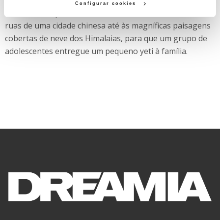
pelas 21h00 e que encerra o especial do Dia da Criança,
Configurar cookies
levando os espetadores numa aventura heroica desde as
ruas de uma cidade chinesa até às magníficas paisagens
cobertas de neve dos Himalaias, para que um grupo de
adolescentes entregue um pequeno yeti à família.