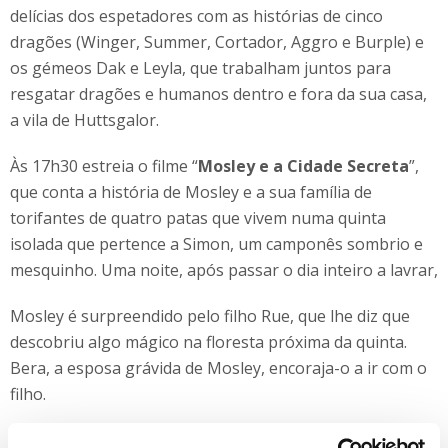
delícias dos espetadores com as histórias de cinco
dragões (Winger, Summer, Cortador, Aggro e Burple) e
os gémeos Dak e Leyla, que trabalham juntos para
resgatar dragões e humanos dentro e fora da sua casa,
a vila de Huttsgalor.
Às 17h30 estreia o filme “
Mosley e a Cidade Secreta
”,
que conta a história de Mosley e a sua família de
torifantes de quatro patas que vivem numa quinta
isolada que pertence a Simon, um camponês sombrio e
mesquinho. Uma noite, após passar o dia inteiro a lavrar,
Mosley é surpreendido pelo filho Rue, que lhe diz que
descobriu algo mágico na floresta próxima da quinta.
Bera, a esposa grávida de Mosley, encoraja-o a ir com o
filho.
“
Super Wings
”, uma das séries de maior sucesso do