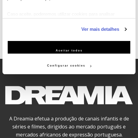
SEGUNDA A SEXTA ÀS 8H30, 16H30 E 21H00
DOMINGOS MARATONA DE 5 EPS A PARTIR DAS 09H00
Caso aceite, poderemos utilizar cookies para analisar
informação estatística (cookies de analítica), adaptar este
Ver mais detalhes
serviço às suas preferências e apresentar-lhe
funcionalidades (cookies de personalização e funcionalidade)
e adaptar anúncios aos seus interesses (cookies de
Aceitar todos
publicidade personalizada). Pode gerir a utilização dos
cookies clicando em "Configurar Cookies".
Configurar cookies
A Dreamia efetua a produção de canais infantis e de
séries e filmes, dirigidos ao mercado português e
mercados africanos de expressão portuguesa.