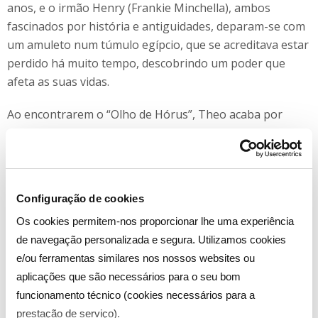
anos, e o irmão Henry (Frankie Minchella), ambos
fascinados por história e antiguidades, deparam-se com
um amuleto num túmulo egípcio, que se acreditava estar
perdido há muito tempo, descobrindo um poder que
afeta as suas vidas.
Ao encontrarem o “Olho de Hórus”, Theo acaba por
adquir poderes mágicos, o que só aumenta ainda mais o
mistério e o perigo na vida dos dois. Os irmãos juntam-
se com o amigo Will (Nana Agyeman-Bediako) e a
princesa egípcia Safiya (Yasmina El-Abd) numa série de
Configuração de cookies
aventuras surpreendentes pelo mundo antigo, em que
Os cookies permitem-nos proporcionar lhe uma experiência
tentam vencer as forças do mal.
de navegação personalizada e segura. Utilizamos cookies
e/ou ferramentas similares nos nossos websites ou
aplicações que são necessários para o seu bom
ESTREIA DIA 12 DE SETEMBRO, ÀS 21H0
funcionamento técnico (cookies necessários para a
prestação de serviço).